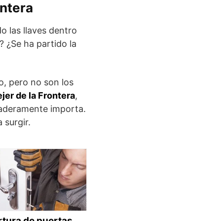
ontera
o las llaves dentro
? ¿Se ha partido la
o, pero no son los
jer de la Frontera
,
daderamente importa.
 surgir.
tura de puertas