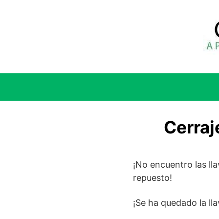
Saltar
al
contenido
Cerraj
¡No encuentro las ll
repuesto!
¡Se ha quedado la ll