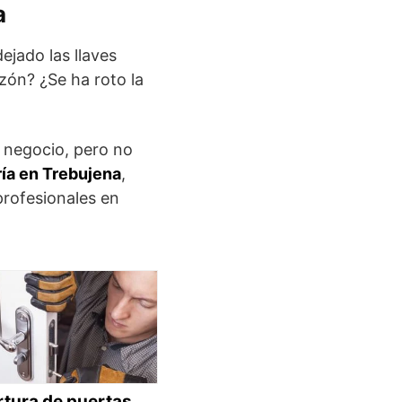
a
ejado las llaves
uzón? ¿Se ha roto la
 negocio, pero no
ía en Trebujena
,
rofesionales en
tura de puertas