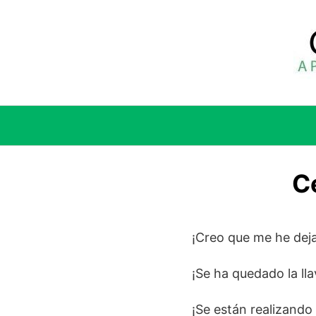
Saltar
al
contenido
C
¡Creo que me he deja
¡Se ha quedado la ll
¡Se están realizando