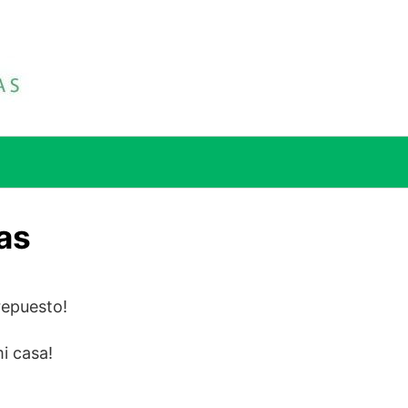
as
repuesto!
i casa!