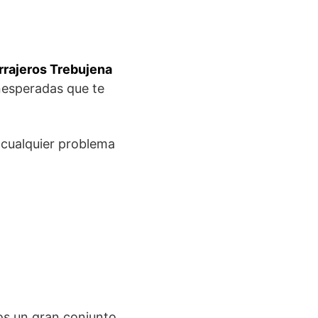
rrajeros Trebujena
nesperadas que te
 cualquier problema
os un gran conjunto